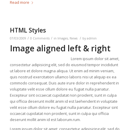
Read more
HTML Styles
/
/
/
07/03/2009
0 Comments
in
Images
,
News
by
admin
Image aligned left & right
Lorem ipsum dolor sit amet,
consectetur adipisicing elit, sed do eiusmod tempor incididunt
ut labore et dolore magna aliqua. Ut enim ad minim veniam,
quis nostrud exercitation ullamco laboris nisi ut aliquip ex ea
commodo consequat. Duis aute irure dolor in reprehenderit in
voluptate velit esse cillum dolore eu fugiat nulla pariatur.
Excepteur sint occaecat cupidatat non proident, sunt in culpa
qui officia deserunt mollit anim id est laehenderit in voluptate
velit esse cillum dolore eu fugiat nulla pariatur. Excepteur sint
occaecat cupidatat non proident, sunt in culpa qui officia
deserunt mollit anim id est laborum.rum.
Lorem ipsum dolor sit amet, consectetur adipisicing elit, sed do