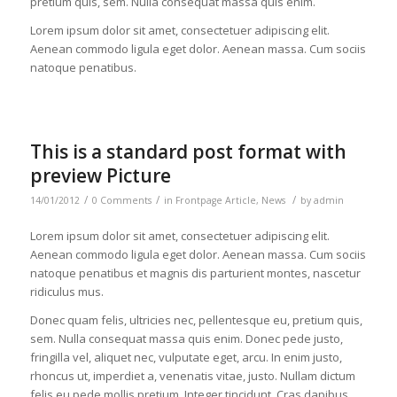
pretium quis, sem. Nulla consequat massa quis enim.
Lorem ipsum dolor sit amet, consectetuer adipiscing elit.
Aenean commodo ligula eget dolor. Aenean massa. Cum sociis
natoque penatibus.
This is a standard post format with
preview Picture
/
/
/
14/01/2012
0 Comments
in
Frontpage Article
,
News
by
admin
Lorem ipsum dolor sit amet, consectetuer adipiscing elit.
Aenean commodo ligula eget dolor. Aenean massa. Cum sociis
natoque penatibus et magnis dis parturient montes, nascetur
ridiculus mus.
Donec quam felis, ultricies nec, pellentesque eu, pretium quis,
sem. Nulla consequat massa quis enim. Donec pede justo,
fringilla vel, aliquet nec, vulputate eget, arcu. In enim justo,
rhoncus ut, imperdiet a, venenatis vitae, justo. Nullam dictum
felis eu pede mollis pretium. Integer tincidunt. Cras dapibus.