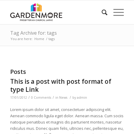
Tag Archive for: tags
You are here:
Home
/
tags
Posts
This is a post with post format of
type Link
/
/
/
17/01/2012
0 Comments
in
News
by
admin
Lorem ipsum dolor sit amet, consectetuer adipiscing elit.
Aenean commodo ligula eget dolor. Aenean massa. Cum sociis
natoque penatibus et magnis dis parturient montes, nascetur
ridiculus mus. Donec quam felis, ultricies nec, pellentesque eu,