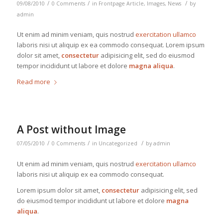
/
/
/
09/08/2010
0 Comments
in
Frontpage Article
,
Images
,
News
by
admin
Ut enim ad minim veniam, quis nostrud
exercitation ullamco
laboris nisi ut aliquip ex ea commodo consequat. Lorem ipsum
dolor sit amet,
consectetur
adipisicing elit, sed do eiusmod
tempor incididunt ut labore et dolore
magna aliqua
.
Read more
A Post without Image
/
/
/
07/05/2010
0 Comments
in
Uncategorized
by
admin
Ut enim ad minim veniam, quis nostrud
exercitation ullamco
laboris nisi ut aliquip ex ea commodo consequat.
Lorem ipsum dolor sit amet,
consectetur
adipisicing elit, sed
do eiusmod tempor incididunt ut labore et dolore
magna
aliqua
.