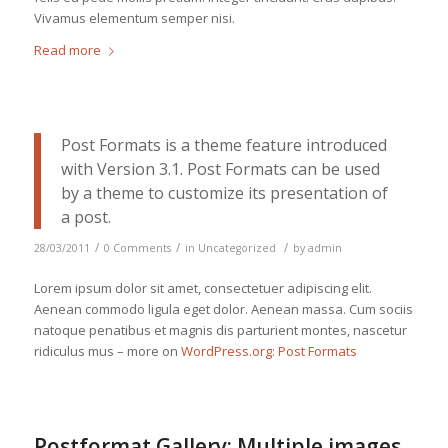
Vivamus elementum semper nisi.
Read more
Post Formats is a theme feature introduced
with Version 3.1. Post Formats can be used
by a theme to customize its presentation of
a post.
/
/
/
28/03/2011
0 Comments
in
Uncategorized
by
admin
Lorem ipsum dolor sit amet, consectetuer adipiscing elit.
Aenean commodo ligula eget dolor. Aenean massa. Cum sociis
natoque penatibus et magnis dis parturient montes, nascetur
ridiculus mus – more on
WordPress.org: Post Formats
Postformat Gallery: Multiple images