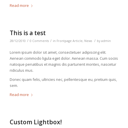
Read more
This is a test
/
/
/
28/12/2010
0 Comments
in
Frontpage Article
,
News
by
admin
Lorem ipsum dolor sit amet, consectetuer adipiscing elit.
Aenean commodo ligula eget dolor. Aenean massa. Cum sociis
natoque penatibus et magnis dis parturient montes, nascetur
ridiculus mus.
Donec quam felis, ultricies nec, pellentesque eu, pretium quis,
sem.
Read more
Custom Lightbox!