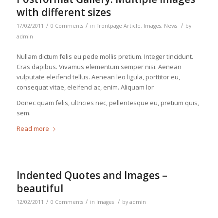
with different sizes
/
/
/
17/02/2011
0 Comments
in
Frontpage Article
,
Images
,
News
by
admin
Nullam dictum felis eu pede mollis pretium. Integer tincidunt.
Cras dapibus. Vivamus elementum semper nisi. Aenean
vulputate eleifend tellus. Aenean leo ligula, porttitor eu,
consequat vitae, eleifend ac, enim. Aliquam lor
Donec quam felis, ultricies nec, pellentesque eu, pretium quis,
sem.
Read more
Indented Quotes and Images –
beautiful
/
/
/
12/02/2011
0 Comments
in
Images
by
admin